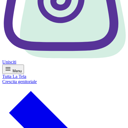
Unisciti
Menu
Tutta La Tela
Crescita genitoriale