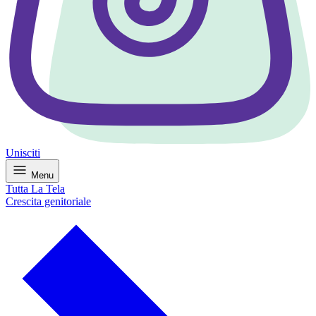
Unisciti
Menu
Tutta La Tela
Crescita genitoriale