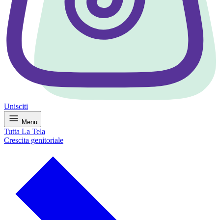
Unisciti
Menu
Tutta La Tela
Crescita genitoriale