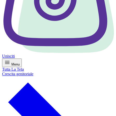
Unisciti
Menu
Tutta La Tela
Crescita genitoriale