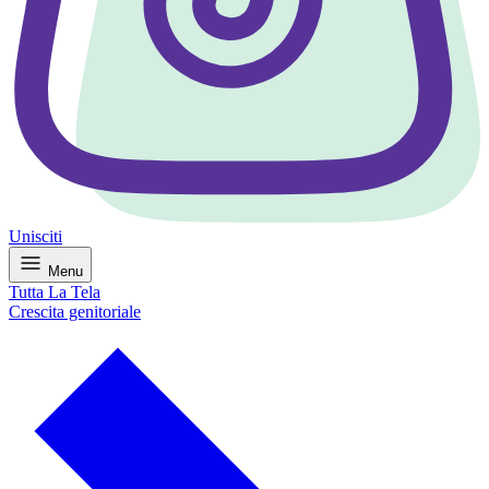
Unisciti
Menu
Tutta La Tela
Crescita genitoriale