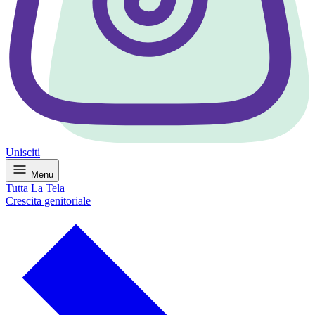
Unisciti
Menu
Tutta La Tela
Crescita genitoriale