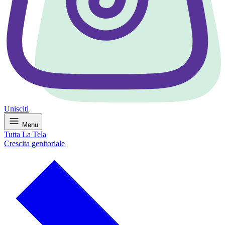
Unisciti
Menu
Tutta La Tela
Crescita genitoriale