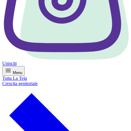
Unisciti
Menu
Tutta La Tela
Crescita genitoriale