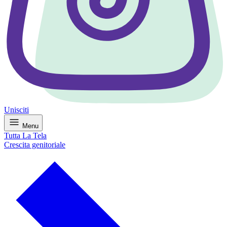
Unisciti
Menu
Tutta La Tela
Crescita genitoriale