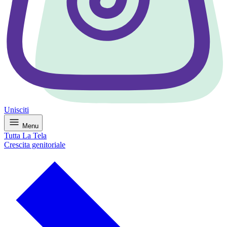
Unisciti
Menu
Tutta La Tela
Crescita genitoriale