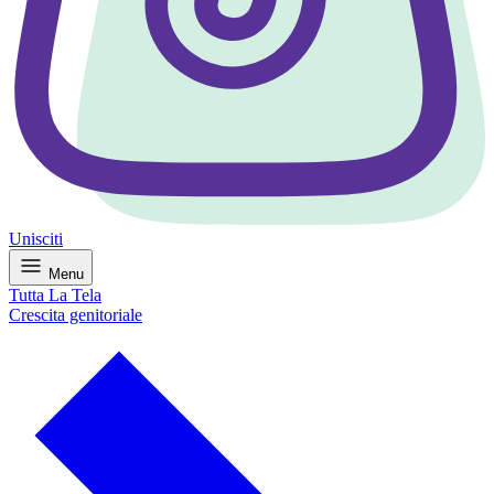
Unisciti
Menu
Tutta La Tela
Crescita genitoriale