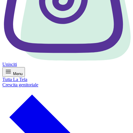
Unisciti
Menu
Tutta La Tela
Crescita genitoriale