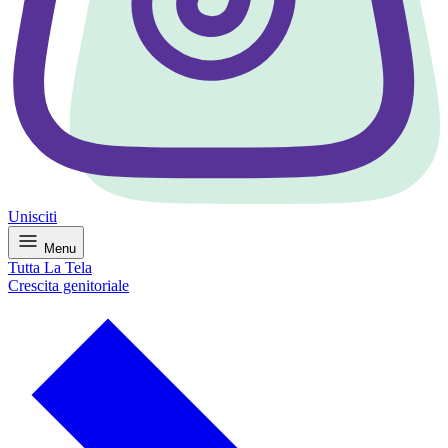
Unisciti
Menu
Tutta La Tela
Crescita genitoriale