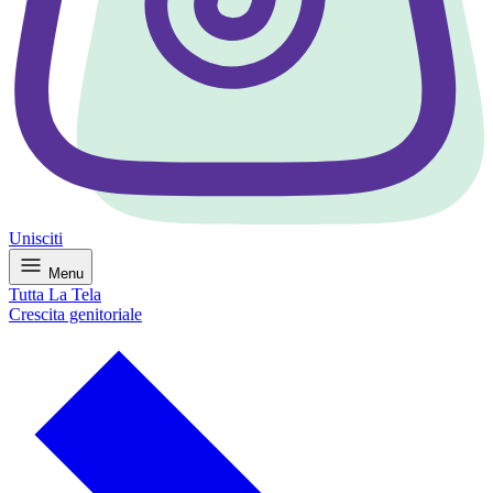
Unisciti
Menu
Tutta La Tela
Crescita genitoriale