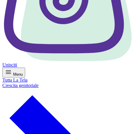
Unisciti
Menu
Tutta La Tela
Crescita genitoriale