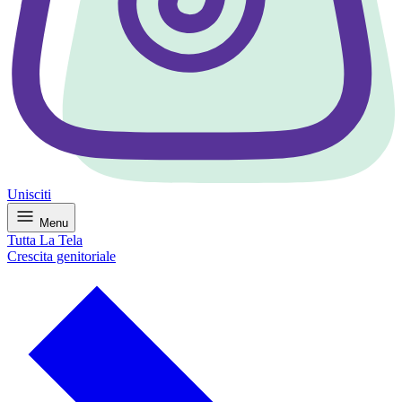
Unisciti
Menu
Tutta La Tela
Crescita genitoriale