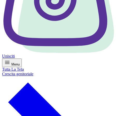
Unisciti
Menu
Tutta La Tela
Crescita genitoriale