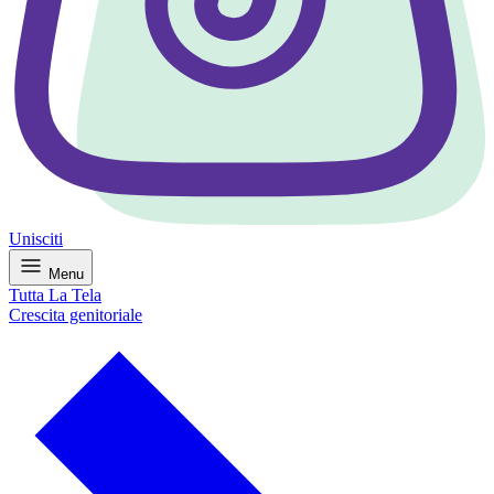
Unisciti
Menu
Tutta La Tela
Crescita genitoriale