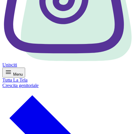
Unisciti
Menu
Tutta La Tela
Crescita genitoriale