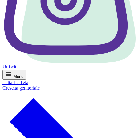
Unisciti
Menu
Tutta La Tela
Crescita genitoriale