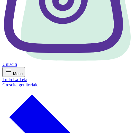
Unisciti
Menu
Tutta La Tela
Crescita genitoriale