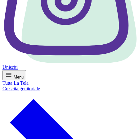
Unisciti
Menu
Tutta La Tela
Crescita genitoriale