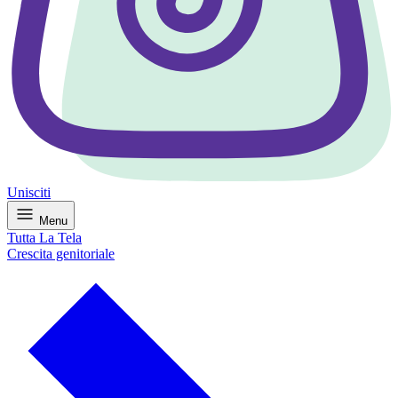
Unisciti
Menu
Tutta La Tela
Crescita genitoriale