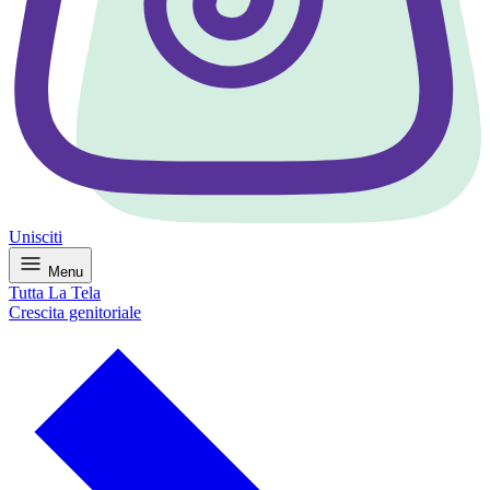
Unisciti
Menu
Tutta La Tela
Crescita genitoriale