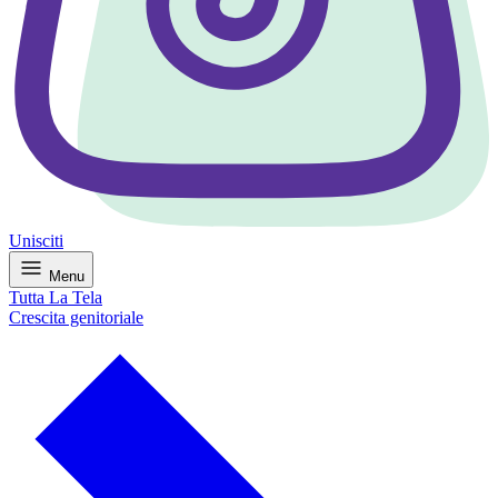
Unisciti
Menu
Tutta La Tela
Crescita genitoriale