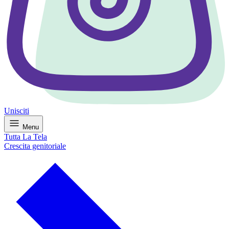
Unisciti
Menu
Tutta La Tela
Crescita genitoriale