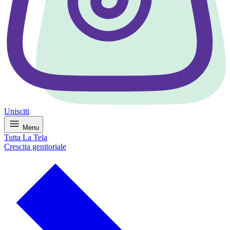
Unisciti
Menu
Tutta La Tela
Crescita genitoriale