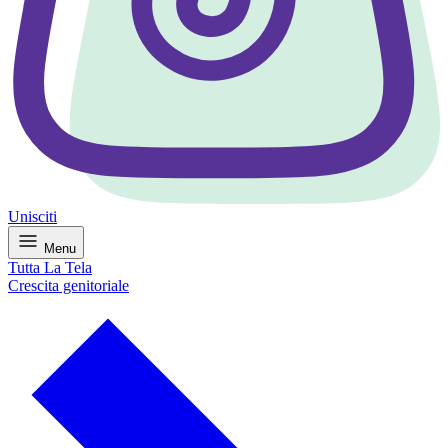
Unisciti
Menu
Tutta La Tela
Crescita genitoriale