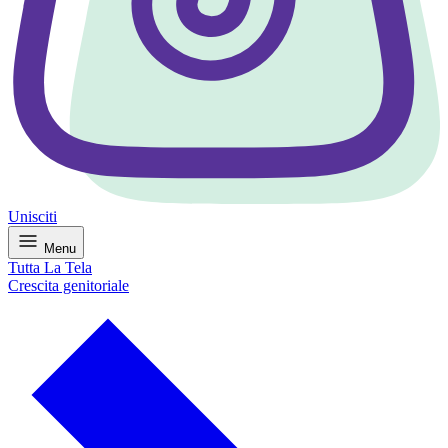
Unisciti
Menu
Tutta La Tela
Crescita genitoriale