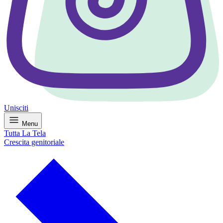
Unisciti
Menu
Tutta La Tela
Crescita genitoriale