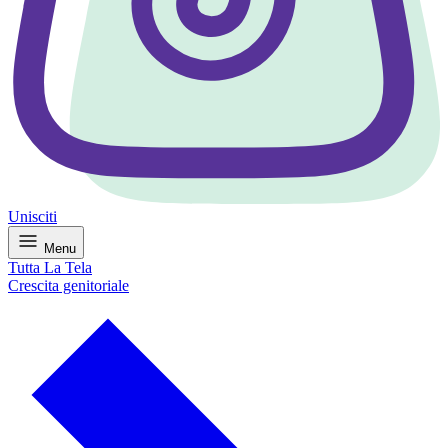
Unisciti
Menu
Tutta La Tela
Crescita genitoriale