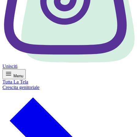
Unisciti
Menu
Tutta La Tela
Crescita genitoriale