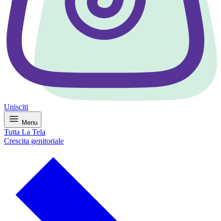
Unisciti
Menu
Tutta La Tela
Crescita genitoriale