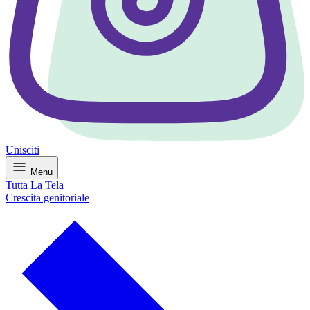
Unisciti
Menu
Tutta La Tela
Crescita genitoriale