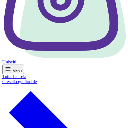
Unisciti
Menu
Tutta La Tela
Crescita genitoriale