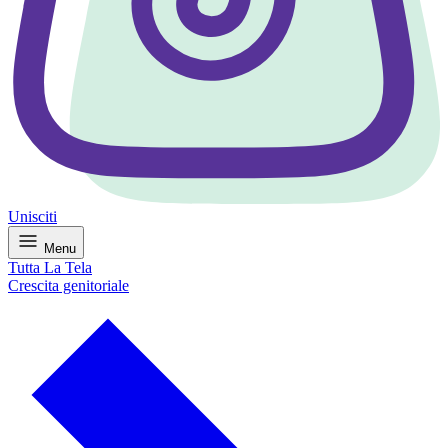
Unisciti
Menu
Tutta La Tela
Crescita genitoriale