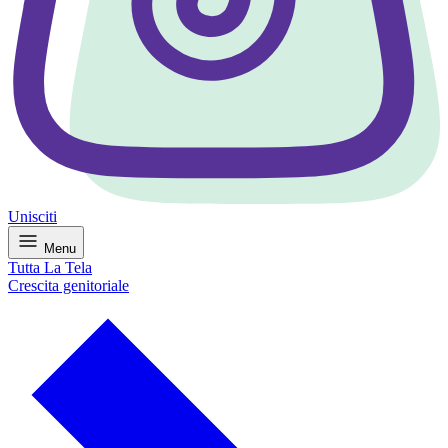
Unisciti
Menu
Tutta La Tela
Crescita genitoriale