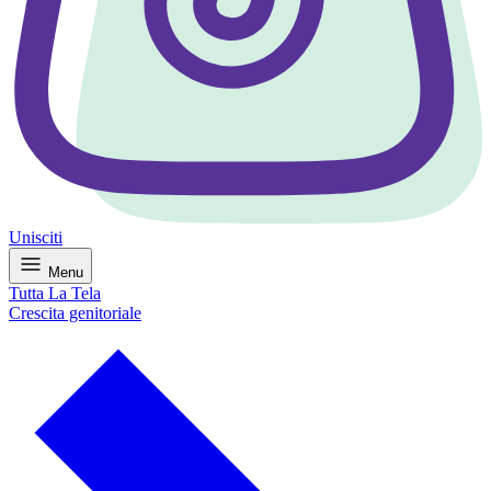
Unisciti
Menu
Tutta La Tela
Crescita genitoriale