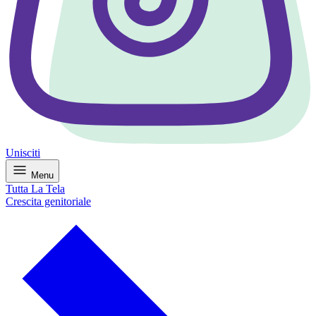
Unisciti
Menu
Tutta La Tela
Crescita genitoriale