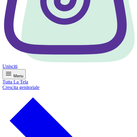
Unisciti
Menu
Tutta La Tela
Crescita genitoriale