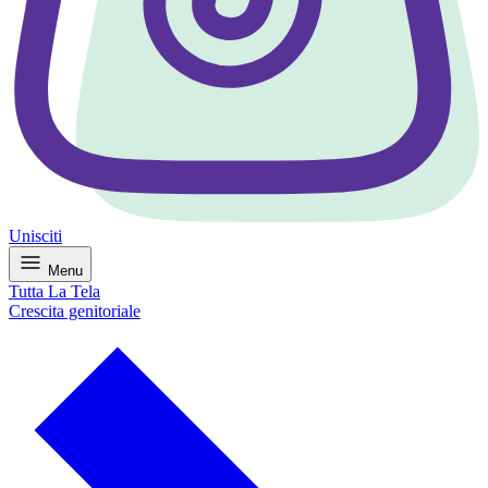
Unisciti
Menu
Tutta La Tela
Crescita genitoriale